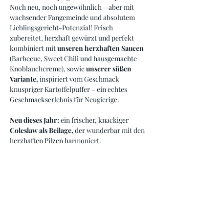
Noch neu, noch ungewöhnlich – aber mit 
wachsender Fangemeinde und absolutem 
Lieblingsgericht-Potenzial! Frisch 
zubereitet, herzhaft gewürzt und perfekt 
kombiniert mit 
unseren herzhaften Saucen
(Barbecue, Sweet Chili und hausgemachte 
Knoblauchcreme), sowie 
unserer süßen 
Variante,
 inspiriert vom Geschmack 
knuspriger Kartoffelpuffer – ein echtes 
Geschmackserlebnis für Neugierige.
Neu dieses Jahr: 
ein frischer, knackiger 
Coleslaw als Beilage,
 der wunderbar mit den 
herzhaften Pilzen harmoniert.
Anmeldung nicht verpflichten!
Aber wir freuen uns über eure kurze 
Rückmeldung – denn so können wir besser 
planen und sicherstellen, dass für jede:n 
Genießer:in genug Pilze im Topf landen. 🍄‍🟫
🍴