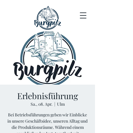
Erlebnisführung
Sa., 08. Apr.
  |  
Ulm
Bei Betriebsführungen geben wir Einblicke
in unsere Geschäftsidee, unseren Alltag und
die Produktionsräume. Während einem