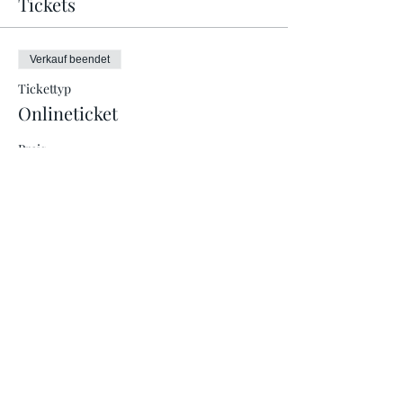
Tickets
Verkauf beendet
Tickettyp
Onlineticket
Preis
Erwachsene
18,00 €
Diese Veranstaltung teilen