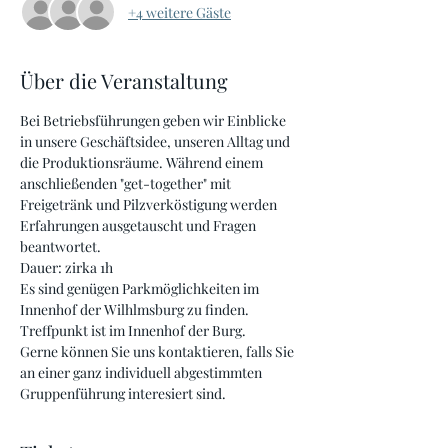
+4 weitere Gäste
Über die Veranstaltung
Bei Betriebsführungen geben wir Einblicke 
in unsere Geschäftsidee, unseren Alltag und 
die Produktionsräume. Während einem 
anschließenden "get-together" mit 
Freigetränk und Pilzverköstigung werden 
Erfahrungen ausgetauscht und Fragen 
beantwortet.
Dauer: zirka 1h
Es sind genügen Parkmöglichkeiten im 
Innenhof der Wilhlmsburg zu finden. 
Treffpunkt ist im Innenhof der Burg. 
Gerne können Sie uns kontaktieren, falls Sie 
an einer ganz individuell abgestimmten 
Gruppenführung interesiert sind.