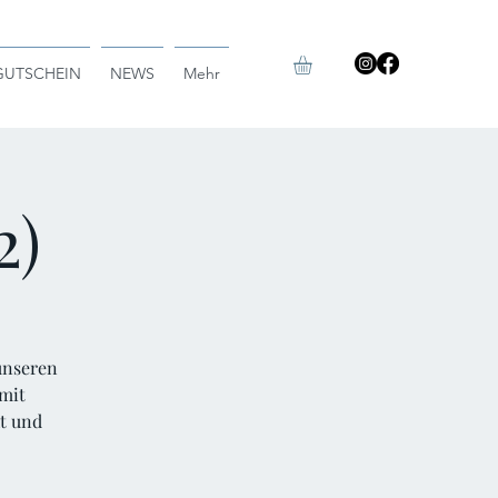
GUTSCHEIN
NEWS
Mehr
2)
 unseren
mit
t und