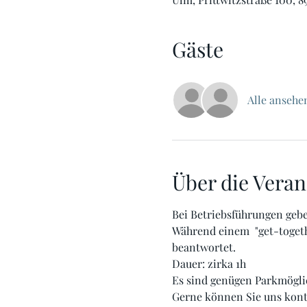
Gäste
Alle ansehe
Über die Veran
Bei Betriebsführungen geb
Während einem  "get-toget
beantwortet.
Dauer: zirka 1h
Es sind genügen Parkmöglic
Gerne können Sie uns konta