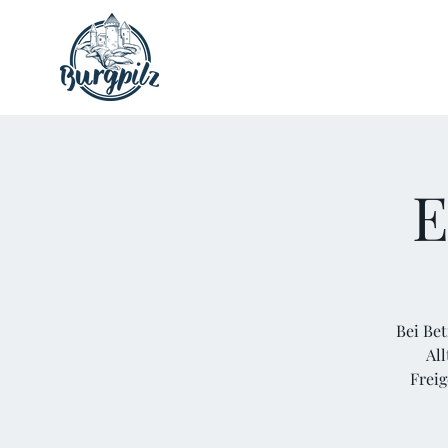
E
Bei Bet
Al
Frei