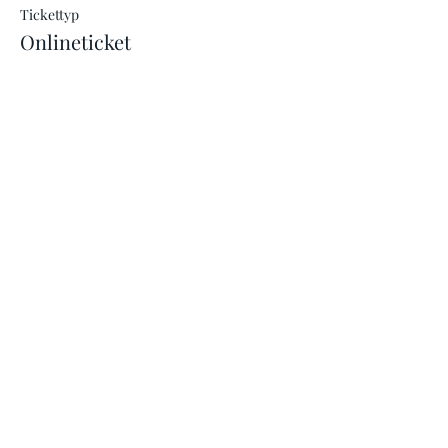
Tickettyp
Onlineticket
Preis
10,00 €
Diese Veranstaltung teilen
IMPRESSUM