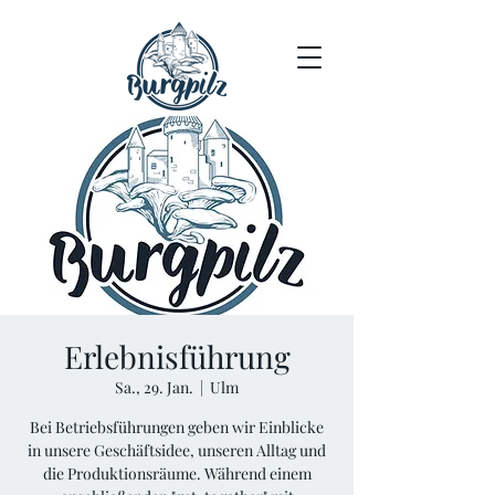
Erlebnisführung
Sa., 29. Jan.
  |  
Ulm
Bei Betriebsführungen geben wir Einblicke
in unsere Geschäftsidee, unseren Alltag und
die Produktionsräume. Während einem