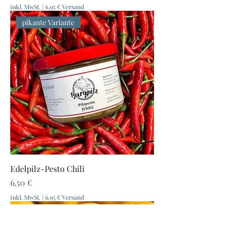
inkl. MwSt.
|
6,95 € Versand
pikante Variante
Edelpilz-Pesto Chili
Preis
6,50 €
inkl. MwSt.
|
6,95 € Versand
Sommer-Hit