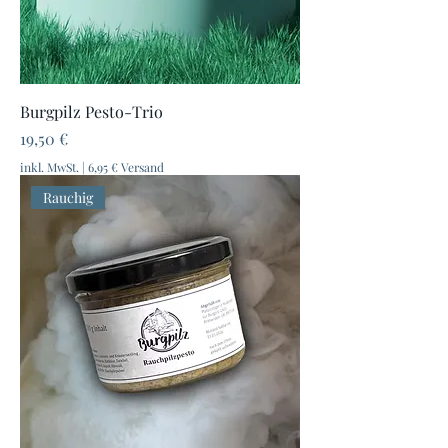
Burgpilz Pesto-Trio
Preis
19,50 €
inkl. MwSt.
|
6,95 € Versand
Rauchig