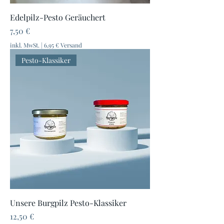
Edelpilz-Pesto Geräuchert
Preis
7,50 €
inkl. MwSt.
|
6,95 € Versand
Pesto-Klassiker
Unsere Burgpilz Pesto-Klassiker
Preis
12,50 €