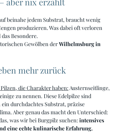
 – aber nix erzählt
uf beinahe jedem Substrat, braucht wenig 
Mengen produzieren. Was dabei oft verloren 
 das Besondere.
istorischen Gewölben der 
Wilhelmsburg in 
geben mehr zurück
 Pilzen, die Charakter haben:
 Austernseitlinge, 
einige zu nennen. Diese Edelpilze sind 
 ein durchdachtes Substrat, präzise 
klima. Aber genau das macht den Unterschied: 
as, was wir bei Burgpilz suchen:
 intensives 
nd eine echte kulinarische Erfahrung.