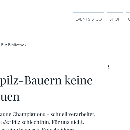
EVENTS & CO
SHOP
Pilz Bibliothek
pilz-Bauern keine
auen
braune Champignons – schnell verarbeitet, 
e 
der
 Pilz schlechthin. Für uns nicht.
s ist eine bewusste Entscheidung.