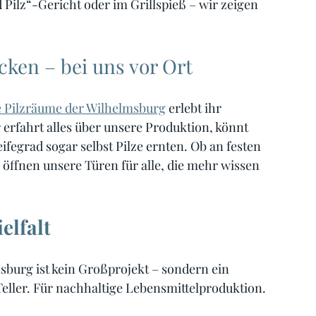
 Pilz“-Gericht oder im Grillspieß – wir zeigen 
cken – bei uns vor Ort
e Pilzräume der Wilhelmsburg
 erlebt ihr 
erfahrt alles über unsere Produktion, könnt 
fegrad sogar selbst Pilze ernten. Ob an festen 
öffnen unsere Türen für alle, die mehr wissen 
elfalt
burg ist kein Großprojekt – sondern ein 
Teller. Für nachhaltige Lebensmittelproduktion. 