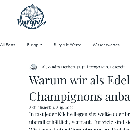
All Posts
Burgpilz
Burgpilz Werte
Wissenswertes
Alexandra Herbert
31. Juli 2025
2 Min. Lesezeit
Warum wir als Edel
Champignons anb
Aktualisiert:
3. Aug. 2025
In fast jeder Küche liegen sie: weiße oder 
überall erhältlich, vertraut. Für viele sind si
Wir bauen 
keine Champignons an
. Und da