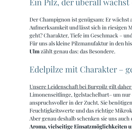
Ein Pilz, der überall wächst
Der Champignon ist genügsam: Er wächst a
Aufmerksamkeit und lässt sich in riesigen 
geht? Charakter, Tiefe im Geschmack – und
Für uns als kleine Pilzmanufaktur in den h
Ulm
 zählt genau das: das Besondere.
Edelpilze mit Charakter – 
Unsere Leidenschaft bei Burgpilz gilt daher
Limonenseitlinge, Igelstachelbart– um nur 
anspruchsvoller in der Zucht. Sie benötigen
Feuchtigkeitswerte und das richtige Mikro
Aber genau deshalb schenken sie uns auch d
Aroma, vielseitige Einsatzmöglichkeiten u